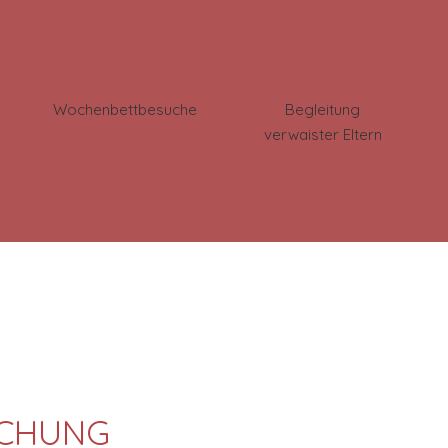
Wochenbettbesuche
Begleitung
verwaister Eltern
CHUNG